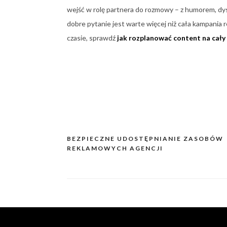
wejść w rolę partnera do rozmowy – z humorem, d
dobre pytanie jest warte więcej niż cała kampania
czasie, sprawdź
jak rozplanować content na cały
BEZPIECZNE UDOSTĘPNIANIE ZASOBÓW
Nawigacja
REKLAMOWYCH AGENCJI
wpisu