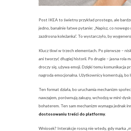
Post IKEA to świetny przykład prostego, ale bar
jedno, banalnie łatwe pytanie: „Napisz, co nowego 
zazdrosna koleżanka”. To wystarczyło, by wygener
Klucz tkwi w trzech elementach. Po pierwsze – nisk
ani tworzyć długiej historii. Po drugie – jasna rola m
droczy się, używa emoji. Dzięki temu komunikacja pr
nagroda emocjonalna. Użytkownicy komentują, bo lic
Ten format działa, bo uruchamia mechanizm społeczny
nawzajem, porównują zakupy, wchodzą w mini-dysku
bohaterem. Ten sam mechanizm wymaga jednak inne
dostosowaniu treści do platformy
.
Wniosek? Interakcje rosną nie wtedy, gdy marka „ma