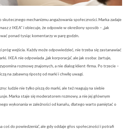
dzo skutecznego mechanizmu angażowania społeczności. Marka zadaje
masz z IKEA” i obiecuje, że odpowie w określony sposób – „jak
ować ponad tysiąc komentarzy w parę godzin.
i próg wejścia. Każdy może odpowiedzieć, nie trzeba się zastanawiać
arki. IKEA nie odpowiada „jak korporacja”, ale jak osoba: żartuje,
zypomina rozmowę znajomych, a nie dialog klient-firma. Po trzecie –
zą na zabawną ripostę od marki i chwilę uwagi.
: ludzie nie tylko piszą do marki, ale też reagują na siebie
sje. Marka staje się moderatorem rozmowy, a nie jej głównym
go wykonania w zależności od kanału, dlatego warto pamiętać o
 coś do powiedzenia”, ale gdy oddaje głos społeczności i potrafi